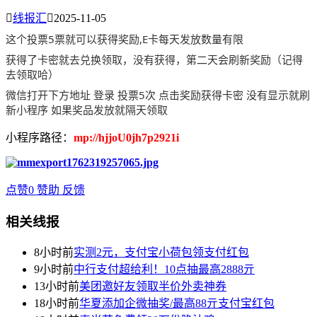

线报汇

2025-11-05
这个投票5票就可以获得奖励,E卡每天发放数量有限
获得了卡密就去兑换领取，没有获得，第二天会刷新奖励（记得
去领取哈）
微信打开下方地址 登录 投票5次 点击奖励获得卡密 没有显示就刷
新小程序 如果奖品发放就隔天领取
小程序路径：
mp://hjjoU0jh7p2921i
点赞
0
赞助
反馈
相关线报
8小时前
实测2元，支付宝小荷包领支付红包
9小时前
中行支付超给利！10点抽最高2888亓
13小时前
美团邀好友领取半价外卖神券
18小时前
华夏添加企微抽奖/最高88亓支付宝红包