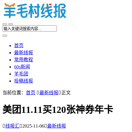
首页
最新线报
常用教程
60s新闻
羊毛团
投稿线报
当前位置：
首页

最新线报

正文
美团11.11买120张神券年卡

线报汇

2025-11-06

最新线报