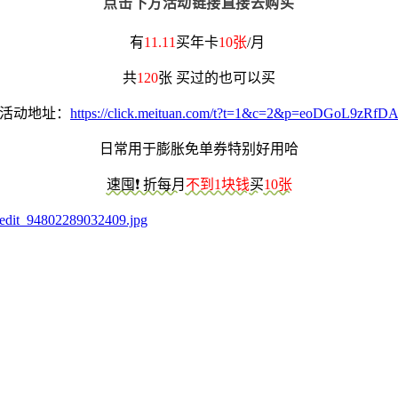
点击下方活动链接直接去购买
有
11.11
买年卡
10张
/月
共
120
张 买过的也可以买
活动地址：
https://click.meituan.com/t?t=1&c=2&p=eoDGoL9zRfD
日常用于膨胀免单券特别好用哈
速囤❗️ 折每月
不到1块钱
买
10张