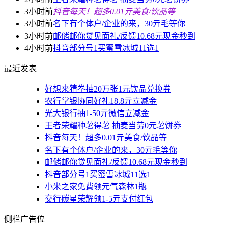
3小时前
抖音每天！超多0.01亓美食/饮品等
3小时前
名下有个体户/企业的来，30亓毛等你
3小时前
邮储邮你贷见面礼/反馈10.68元现金秒到
4小时前
抖音部分号1买蜜雪冰城11选1
最近发表
好想来猜拳抽20万张1元饮品兑换券
农行掌银协同好礼18.8亓立减金
光大银行抽1-50亓微信立减金
王者荣耀种薯得薯 抽麦当劳0元薯饼券
抖音每天！超多0.01亓美食/饮品等
名下有个体户/企业的来，30亓毛等你
邮储邮你贷见面礼/反馈10.68元现金秒到
抖音部分号1买蜜雪冰城11选1
小米之家免費领元气森林1瓶
交行碳星荣耀领1-5亓支付红包
侧栏广告位