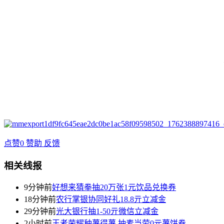
点赞
0
赞助
反馈
相关线报
9分钟前
好想来猜拳抽20万张1元饮品兑换券
18分钟前
农行掌银协同好礼18.8亓立减金
29分钟前
光大银行抽1-50亓微信立减金
2小时前
王者荣耀种薯得薯 抽麦当劳0元薯饼券