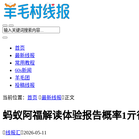
首页
最新线报
常用教程
60s新闻
羊毛团
投稿线报
当前位置：
首页

最新线报

正文
蚂蚁阿福解读体验报告概率1亓

线报汇

2026-05-11