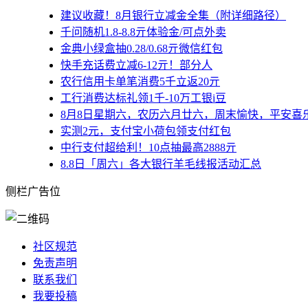
建议收藏！8月银行立减金全集（附详细路径）
千问随机1.8-8.8亓体验金/可点外卖
金典小绿盒抽0.28/0.68亓微信红包
快手充话费立减6-12亓！部分人
农行信用卡单笔消费5千立返20亓
工行消费达标礼领1千-10万工银i豆
8月8日星期六，农历六月廿六，周末愉快，平安喜
实测2元，支付宝小荷包领支付红包
中行支付超给利！10点抽最高2888亓
8.8日「周六」各大银行羊毛线报活动汇总
侧栏广告位
社区规范
免责声明
联系我们
我要投稿