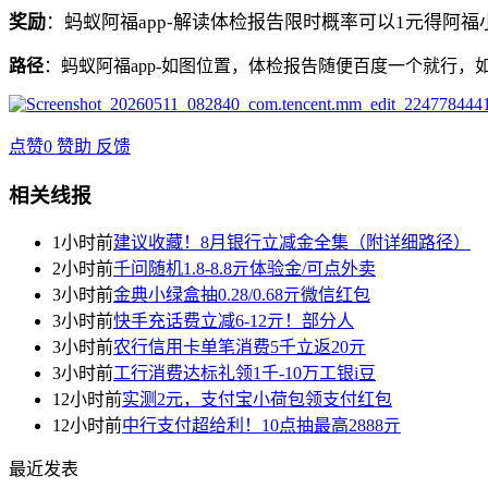
奖励
：蚂蚁阿福app-解读体检报告限时概率可以1元得阿福
路径
：蚂蚁阿福app-如图位置，体检报告随便百度一个就行
点赞
0
赞助
反馈
相关线报
1小时前
建议收藏！8月银行立减金全集（附详细路径）
2小时前
千问随机1.8-8.8亓体验金/可点外卖
3小时前
金典小绿盒抽0.28/0.68亓微信红包
3小时前
快手充话费立减6-12亓！部分人
3小时前
农行信用卡单笔消费5千立返20亓
3小时前
工行消费达标礼领1千-10万工银i豆
12小时前
实测2元，支付宝小荷包领支付红包
12小时前
中行支付超给利！10点抽最高2888亓
最近发表