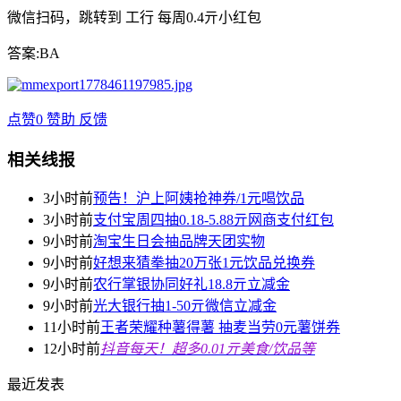
微信扫码，跳转到 工行 每周0.4亓小红包
答案:BA
点赞
0
赞助
反馈
相关线报
3小时前
预告！沪上阿姨抢神券/1元喝饮品
3小时前
支付宝周四抽0.18-5.88亓网商支付红包
9小时前
淘宝生日会抽品牌天团实物
9小时前
好想来猜拳抽20万张1元饮品兑换券
9小时前
农行掌银协同好礼18.8亓立减金
9小时前
光大银行抽1-50亓微信立减金
11小时前
王者荣耀种薯得薯 抽麦当劳0元薯饼券
12小时前
抖音每天！超多0.01亓美食/饮品等
最近发表