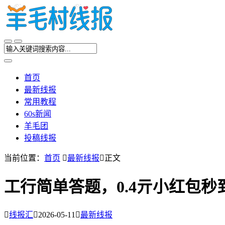
首页
最新线报
常用教程
60s新闻
羊毛团
投稿线报
当前位置：
首页

最新线报

正文
工行简单答题，0.4亓小红包秒

线报汇

2026-05-11

最新线报