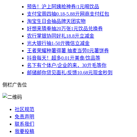
预告！沪上阿姨抢神券/1元喝饮品
支付宝周四抽0.18-5.88亓网商支付红包
淘宝生日会抽品牌天团实物
好想来猜拳抽20万张1元饮品兑换券
农行掌银协同好礼18.8亓立减金
光大银行抽1-50亓微信立减金
王者荣耀种薯得薯 抽麦当劳0元薯饼券
抖音每天！超多0.01亓美食/饮品等
名下有个体户/企业的来，30亓毛等你
邮储邮你贷见面礼/反馈10.68元现金秒到
侧栏广告位
社区规范
免责声明
联系我们
我要投稿