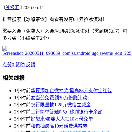

线报汇

2026-05-11
抖音搜索【冰醇茶饮】看看有没有0.1亓抢冰淇淋！
需要入会（免費入）入会后1毛钱领冰淇淋（需到店领取）可
多号买（小编买了2个）
点赞
0
赞助
反馈
相关线报
1小时前
华夏添加企微抽奖/最高88亓支付宝红包
1小时前
麦当劳免费领30万份脆汁鸡
2小时前
农行限量抽1.28亓微信立减金
2小时前
工行简单答题0.5亓秒到银行卡余额
3小时前
好想来/老婆大人抽10万份免单
3小时前
和包抽最高10元话费满减券