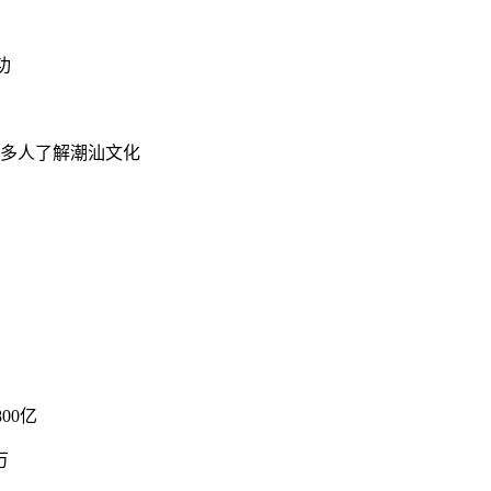
功
更多人了解潮汕文化
00亿
万