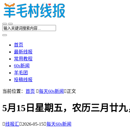
首页
最新线报
常用教程
60s新闻
羊毛团
投稿线报
当前位置：
首页

每天60s新闻

正文
5月15日星期五，农历三月廿

线报汇

2026-05-15

每天60s新闻