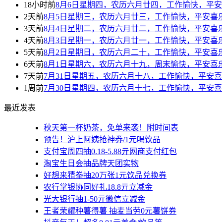
18小时前
8月6日星期四，农历六月廿四，工作愉快，平
2天前
8月5日星期三，农历六月廿三，工作愉快，平安喜
3天前
8月4日星期二，农历六月廿二，工作愉快，平安喜
4天前
8月3日星期一，农历六月廿一，工作愉快，平安喜
5天前
8月2日星期日，农历六月二十，工作愉快，平安喜
6天前
8月1日星期六，农历六月十九，周末愉快，平安喜
7天前
7月31日星期五，农历六月十八，工作愉快，平安
1周前
7月30日星期四，农历六月十七，工作愉快，平安
最近发表
秋天第一杯奶茶，免单来袭！附时间表
预告！沪上阿姨抢神券/1元喝饮品
支付宝周四抽0.18-5.88亓网商支付红包
淘宝生日会抽品牌天团实物
好想来猜拳抽20万张1元饮品兑换券
农行掌银协同好礼18.8亓立减金
光大银行抽1-50亓微信立减金
王者荣耀种薯得薯 抽麦当劳0元薯饼券