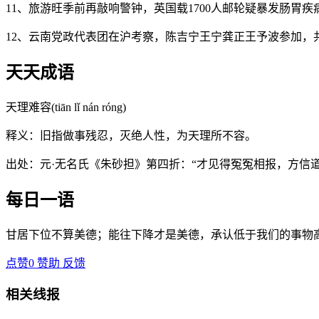
11、旅游旺季前再敲响警钟，英国载1700人邮轮疑暴发肠胃疾
12、云南党政代表团在沪考察，陈吉宁王宁龚正王予波参加，
天天成语
天理难容(tiān lǐ nán róng)
释义：旧指做事残忍，灭绝人性，为天理所不容。
出处：元·无名氏《朱砂担》第四折：“才见得冤冤相报，方信道
每日一语
甘居下位不算美德；能往下降才是美德，承认低于我们的事物高
点赞
0
赞助
反馈
相关线报