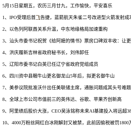
5月15日星期五，农历三月廿九，工作愉快，平安喜乐
1、IPO受理后首
飞
告捷，蓝箭航天朱雀二号改进型火箭发射成
2、以色列阿联酋关系升温，中东地缘格局加速重构
3、汕头市委书记祝贺《给阿嬷的情书》票房口碑双丰收：让
4、洪庆履新吉林省政府秘书长，刘伟卸任
5、辽阳市委书记白英已任辽宁省政府党组成员
6、四川资中县睏牛山更名御龙山5年后，拟更名御牛山
7、美参议院批准沃什出任美联储主席，通胀问题成其头号难题
8、全球上市公司市值前三的英伟达、谷歌、苹果齐创新高
9、阿里绩后股价大涨，CEO吴泳铭称未来AI基建投入将远超38
10、4000万粉丝网红白冰刚解封又被禁，此前因偷税被罚1800