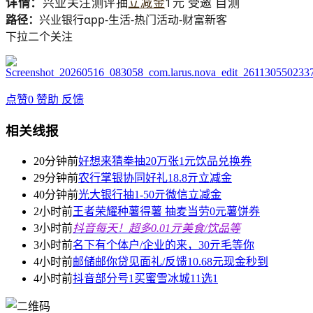
详情：
兴业关注测评抽
立减金
1元 受邀 自测
路径：
兴业银行αpp-生活-热门活动-财富新客
下拉二个关注
点赞
0
赞助
反馈
相关线报
20分钟前
好想来猜拳抽20万张1元饮品兑换券
29分钟前
农行掌银协同好礼18.8亓立减金
40分钟前
光大银行抽1-50亓微信立减金
2小时前
王者荣耀种薯得薯 抽麦当劳0元薯饼券
3小时前
抖音每天！超多0.01亓美食/饮品等
3小时前
名下有个体户/企业的来，30亓毛等你
4小时前
邮储邮你贷见面礼/反馈10.68元现金秒到
4小时前
抖音部分号1买蜜雪冰城11选1