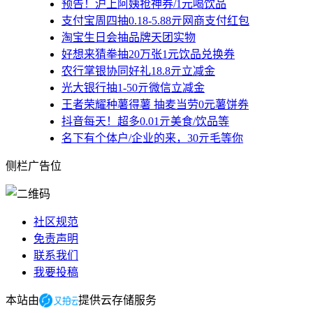
预告！沪上阿姨抢神券/1元喝饮品
支付宝周四抽0.18-5.88亓网商支付红包
淘宝生日会抽品牌天团实物
好想来猜拳抽20万张1元饮品兑换券
农行掌银协同好礼18.8亓立减金
光大银行抽1-50亓微信立减金
王者荣耀种薯得薯 抽麦当劳0元薯饼券
抖音每天！超多0.01亓美食/饮品等
名下有个体户/企业的来，30亓毛等你
侧栏广告位
社区规范
免责声明
联系我们
我要投稿
本站由
提供云存储服务