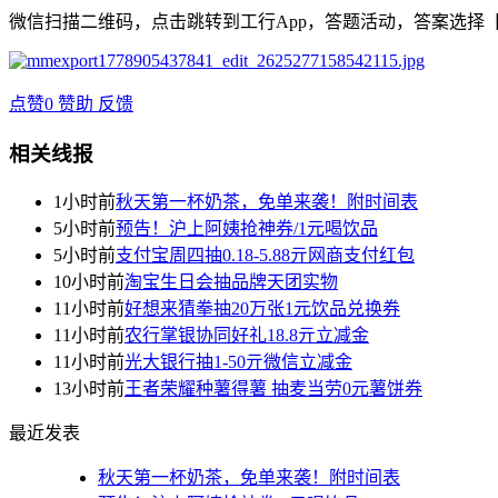
微信扫描二维码，点击跳转到工行App，答题活动，答案选择
点赞
0
赞助
反馈
相关线报
1小时前
秋天第一杯奶茶，免单来袭！附时间表
5小时前
预告！沪上阿姨抢神券/1元喝饮品
5小时前
支付宝周四抽0.18-5.88亓网商支付红包
10小时前
淘宝生日会抽品牌天团实物
11小时前
好想来猜拳抽20万张1元饮品兑换券
11小时前
农行掌银协同好礼18.8亓立减金
11小时前
光大银行抽1-50亓微信立减金
13小时前
王者荣耀种薯得薯 抽麦当劳0元薯饼券
最近发表
秋天第一杯奶茶，免单来袭！附时间表