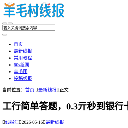
首页
最新线报
常用教程
60s新闻
羊毛团
投稿线报
当前位置：
首页

最新线报

正文
工行简单答题，0.3亓秒到银行

线报汇

2026-05-16

最新线报