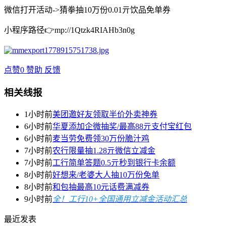
微信打开活动->猜拳抽10万份0.01亓饮品免单券
小程序路径👉mp://1Qtzk4RIAHb3n0g
点赞
0
赞助
反馈
相关线报
1小时前
美团邀好友领取半价外卖神券
6小时前
华夏添加企微抽奖/最高88亓支付宝红包
6小时前
麦当劳免费领30万份脆汁鸡
7小时前
农行限量抽1.28亓微信立减金
7小时前
工行简单答题0.5亓秒到银行卡余额
8小时前
好想来/老婆大人抽10万份免单
8小时前
和包抽最高10元话费满减券
9小时前
全！工行10+全国通用立减金活动汇总
最近发表