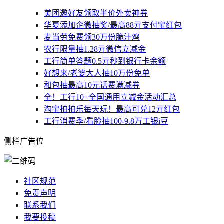
美团邀好友领取半价外卖神券
华夏添加企微抽奖/最高88亓支付宝红包
麦当劳免费领30万份脆汁鸡
农行限量抽1.28亓微信立减金
工行简单答题0.5亓秒到银行卡余额
好想来/老婆大人抽10万份免单
和包抽最高10元话费满减券
全！工行10+全国通用立减金活动汇总
淘宝拍拍乐每天玩！最高可兑12亓红包
工行消费季/看脸抽100-9.8万工银i豆
侧栏广告位
社区规范
免责声明
联系我们
我要投稿