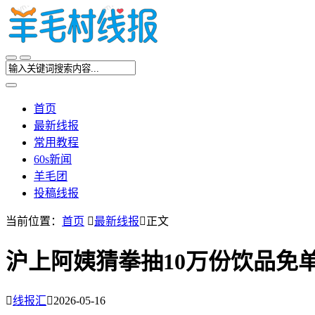
首页
最新线报
常用教程
60s新闻
羊毛团
投稿线报
当前位置：
首页

最新线报

正文
沪上阿姨猜拳抽10万份饮品免

线报汇

2026-05-16