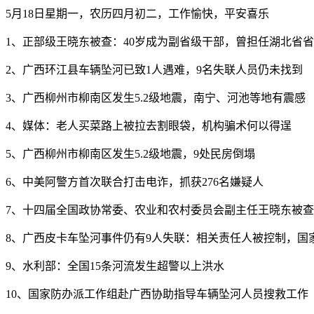
5月18日星期一，农历四月初二，工作愉快，平安喜乐
1、正部级王晓东被查：40岁成为副省级干部，曾担任湖北省
2、广西环江县车辆坠河已致1人遇难，9名失联人员仍未找到
3、广西柳州市柳南区发生5.2级地震，南宁、河池等地有震感
4、媒体：老人买菜路上被拉去割眼袋，机构骗术何以得逞
5、广西柳州市柳南区发生5.2级地震，9处民房倒塌
6、中美阿警方首次联合打击电诈，抓获276名嫌疑人
7、十四届全国政协常委、农业和农村委员会副主任王晓东被查
8、广西皮卡车坠河事件仍有9人失联：相关责任人被控制，国
9、水利部：全国15条河流发生超警以上洪水
10、国家防办派工作组赴广西协助指导车辆坠河人员搜救工作