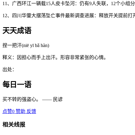
11、广西环江一辆载15人皮卡坠河：仍有9人失联，12个小组
12、四川华蓥大摆荡坠亡事件最新调查进展：释放开关提前打
天天成语
捏一把汗(niē yī bǎ hàn)
释义：因担心而手上出汗。形容非常紧张的心情。
出处：
每日一语
买不转的强盗心。 —— 民谚
点赞
0
赞助
反馈
相关线报