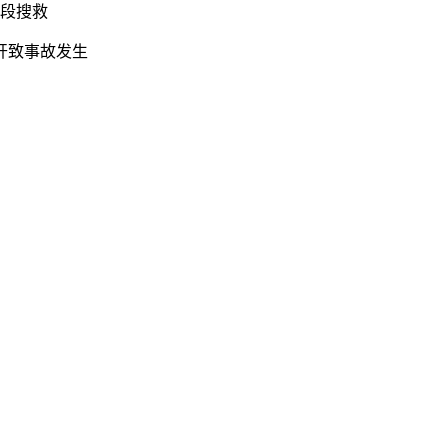
分段搜救
开致事故发生