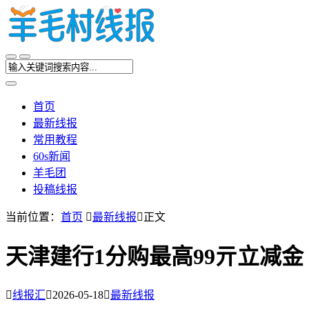
首页
最新线报
常用教程
60s新闻
羊毛团
投稿线报
当前位置：
首页

最新线报

正文
天津建行1分购最高99亓立减金

线报汇

2026-05-18

最新线报