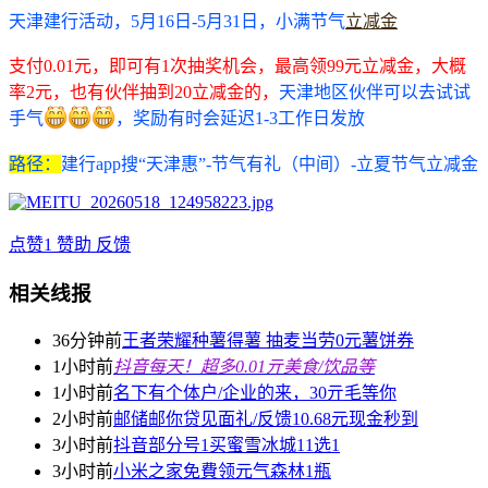
5月16日-5月31日，小满节气
立减金
天津建行活动，
支付0.01元，即可有1次抽奖机会，最高领99元立减金，大概
率2元，也有伙伴抽到20立减金的，
天津地区伙伴可以去试试
手气
，奖励有时会延迟1-3工作日发放
路径：
建行app搜“
天津惠
”-节气有礼（中间）-立夏节气立减金
点赞
1
赞助
反馈
相关线报
36分钟前
王者荣耀种薯得薯 抽麦当劳0元薯饼券
1小时前
抖音每天！超多0.01亓美食/饮品等
1小时前
名下有个体户/企业的来，30亓毛等你
2小时前
邮储邮你贷见面礼/反馈10.68元现金秒到
3小时前
抖音部分号1买蜜雪冰城11选1
3小时前
小米之家免費领元气森林1瓶