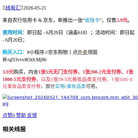

线报汇

2026-05-21
来自农行信用卡 & 京东，新推出一张“
省钱卡
”，仅售
3.9元
。
使用时间：
即日起 - 6月20日（涵盖618）；活动时间：即日起
- 6月20日；
购买入口：
#小程序://京东购物丨点
外卖
领国
补/qD3vvv8OtJcMj9b
3.9元
购买，内含
1张5元无门支付券、1张200-2元支付券、1张
1张500-3
1000-5元支付券
，以及1张59-5元美妆品类支付券、
元美妆品类支付券
，部分
实物/美妆品类
可用。
点赞
0
赞助
反馈
相关线报