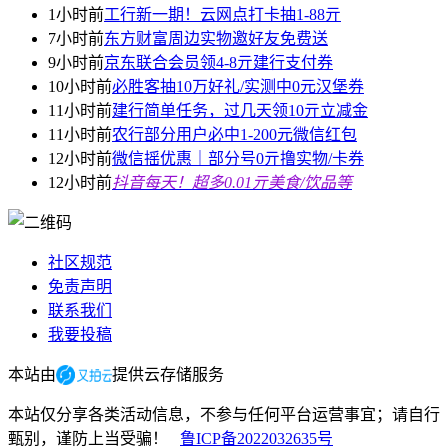
1小时前
工行新一期！云网点打卡抽1-88亓
7小时前
东方财富周边实物邀好友免费送
9小时前
京东联合会员领4-8亓建行支付券
10小时前
必胜客抽10万好礼/实测中0元汉堡券
11小时前
建行简单任务，过几天领10亓立减金
11小时前
农行部分用户必中1-200元微信红包
12小时前
微信摇优惠｜部分号0亓撸实物/卡券
12小时前
抖音每天！超多0.01亓美食/饮品等
社区规范
免责声明
联系我们
我要投稿
本站由
提供云存储服务
本站仅分享各类活动信息，不参与任何平台运营事宜；请自行
甄别，谨防上当受骗！
鲁ICP备2022032635号