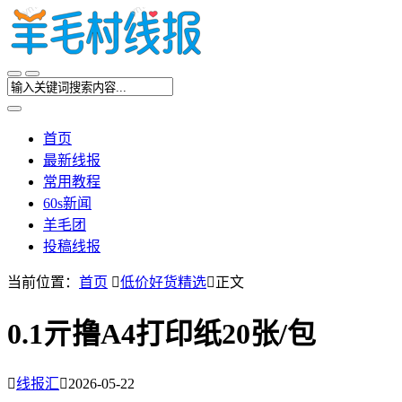
首页
最新线报
常用教程
60s新闻
羊毛团
投稿线报
当前位置：
首页

低价好货精选

正文
0.1亓撸A4打印纸20张/包

线报汇

2026-05-22