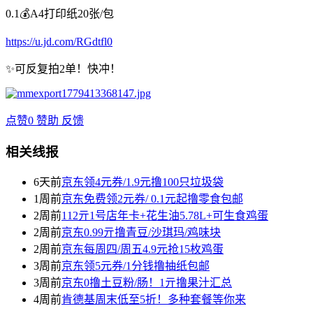
0.1💰A4打印纸20张/包
https://u.jd.com/RGdtfl0
✨可反复拍2单！快冲！
点赞
0
赞助
反馈
相关线报
6天前
京东领4元券/1.9元撸100只垃圾袋
1周前
京东免费领2元券/ 0.1元起撸零食包邮
2周前
112亓1号店年卡+花生油5.78L+可生食鸡蛋
2周前
京东0.99亓撸青豆/沙琪玛/鸡味块
2周前
京东每周四/周五4.9元抢15枚鸡蛋
3周前
京东领5元券/1分钱撸抽纸包邮
3周前
京东0撸土豆粉/肠！1亓撸果汁汇总
4周前
肯德基周末低至5折！多种套餐等你来