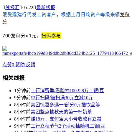

线报汇

05-22

最新线报
限受邀建行代发工资客户，根据上月日均资产等级来领
龙积
分
700龙积分
≈1元，
扫码参与
点赞
0
赞助
反馈
相关线报
1分钟前
工行消费季/看脸抽100-9.8万工银i豆
9分钟前
中行扫码/被扫满30亓立减10亓
8小时前
美团惊喜多选一/部分0亓撸饮品等
8小时前
美团整点抽秋天的第一杯奶茶
8小时前
赚18亓，支付宝大小号收款有立减
9小时前
工行立秋节气2个活动抽随机工银i豆