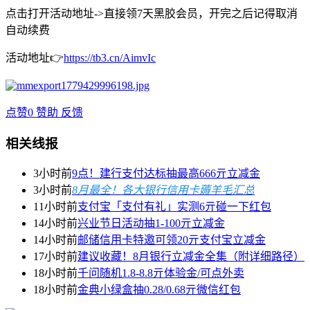
点击打开活动地址->直接领7天黑胶会员，开完之后记得取消
自动续费
活动地址👉
https://tb3.cn/AimvIc
点赞
0
赞助
反馈
相关线报
3小时前
9点！建行支付达标抽最高666亓立减金
3小时前
8月最全！各大银行信用卡薅羊毛汇总
11小时前
支付宝「支付有礼」实测6亓碰一下红包
14小时前
兴业节日活动抽1-100亓立减金
14小时前
邮储信用卡特邀可领20亓支付宝立减金
17小时前
建议收藏！8月银行立减金全集（附详细路径）
18小时前
千问随机1.8-8.8亓体验金/可点外卖
18小时前
金典小绿盒抽0.28/0.68亓微信红包