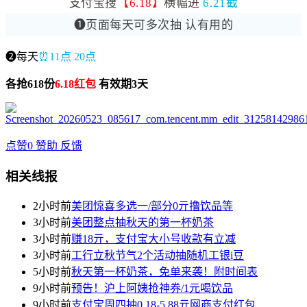
支付宝搜
【6.18】
横幅进
6.21截
❶页面每天可多次抽 认有用的
❷每天
⏰11点 20点
各抢618份
6.18红包
有效期3天
点赞
0
赞助
反馈
相关线报
2小时前
美团惊喜多选一/部分0亓撸饮品等
3小时前
美团整点抽秋天的第一杯奶茶
3小时前
赚18亓，支付宝大小号收款有立减
3小时前
工行立秋节气2个活动抽随机工银i豆
5小时前
秋天第一杯奶茶，免单来袭！附时间表
9小时前
预告！沪上阿姨抢神券/1元喝饮品
9小时前
支付宝周四抽0.18-5.88亓网商支付红包