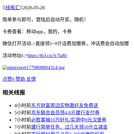

线报汇

2026-05-26
简单参与即可，登陆后自动开奖，随机！
卡券查看：移动αpp，我的，卡券
微信打开活动->直接领1~9亓话费加赠券，冲话费会自动加赠
活动地址👉
https://tb3.cn/A7laRr
点赞
0
赞助
反馈
相关线报
4小时前
东方财富周边实物邀好友免费送
5小时前
京东联合会员领4-8亓建行支付券
7小时前
必胜客抽10万好礼/实测中0元汉堡券
7小时前
建行简单任务，过几天领10亓立减金