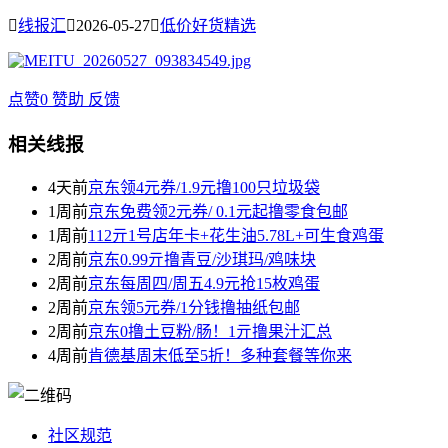

线报汇

2026-05-27

低价好货精选
点赞
0
赞助
反馈
相关线报
4天前
京东领4元券/1.9元撸100只垃圾袋
1周前
京东免费领2元券/ 0.1元起撸零食包邮
1周前
112亓1号店年卡+花生油5.78L+可生食鸡蛋
2周前
京东0.99亓撸青豆/沙琪玛/鸡味块
2周前
京东每周四/周五4.9元抢15枚鸡蛋
2周前
京东领5元券/1分钱撸抽纸包邮
2周前
京东0撸土豆粉/肠！1亓撸果汁汇总
4周前
肯德基周末低至5折！多种套餐等你来
社区规范