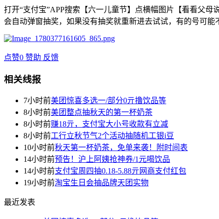
打开“支付宝”APP搜索【六一儿童节】点横幅图片【看看父
会自动弹窗抽奖，如果没有抽奖就重新进去试试，有的号可能
点赞
0
赞助
反馈
相关线报
7小时前
美团惊喜多选一/部分0亓撸饮品等
8小时前
美团整点抽秋天的第一杯奶茶
8小时前
赚18亓，支付宝大小号收款有立减
8小时前
工行立秋节气2个活动抽随机工银i豆
10小时前
秋天第一杯奶茶，免单来袭！附时间表
14小时前
预告！沪上阿姨抢神券/1元喝饮品
14小时前
支付宝周四抽0.18-5.88亓网商支付红包
19小时前
淘宝生日会抽品牌天团实物
最近发表