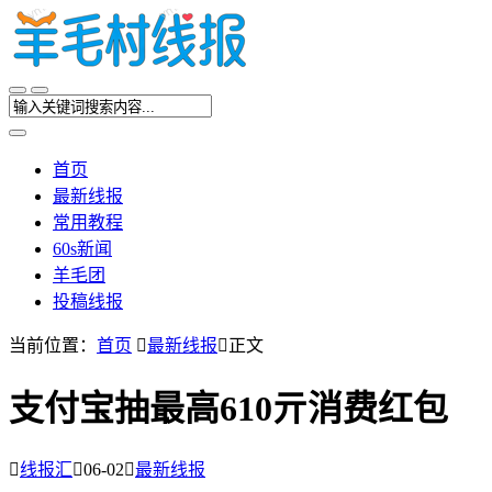
首页
最新线报
常用教程
60s新闻
羊毛团
投稿线报
当前位置：
首页

最新线报

正文
支付宝抽最高610亓消费红包

线报汇

06-02

最新线报