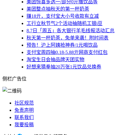
美团惊喜多选一/部分0亓撸饮品等
美团整点抽秋天的第一杯奶茶
赚18亓，支付宝大小号收款有立减
工行立秋节气2个活动抽随机工银i豆
8.7日「周五」各大银行羊毛线报活动汇总
秋天第一杯奶茶，免单来袭！附时间表
预告！沪上阿姨抢神券/1元喝饮品
支付宝周四抽0.18-5.88亓网商支付红包
淘宝生日会抽品牌天团实物
好想来猜拳抽20万张1元饮品兑换券
侧栏广告位
社区规范
免责声明
联系我们
我要投稿