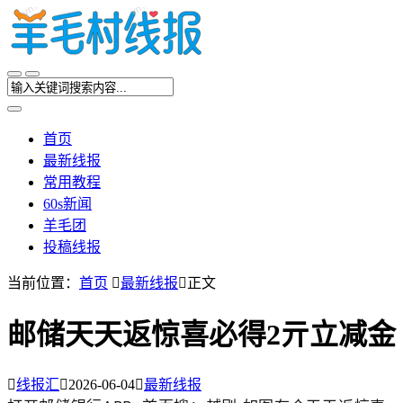
首页
最新线报
常用教程
60s新闻
羊毛团
投稿线报
当前位置：
首页

最新线报

正文
邮储天天返惊喜必得2亓立减金

线报汇

2026-06-04

最新线报