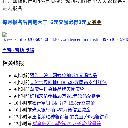
打开邮储银行APP--首页搜：越刷-如图有个天天返惊喜--
进去报名
每月报名后首笔大于16元交易必得2元
立减金
点赞
0
赞助
反馈
相关线报
4小时前
预告！沪上阿姨抢神券/1元喝饮品
4小时前
支付宝周四抽0.18-5.88亓网商支付红包
9小时前
淘宝生日会抽品牌天团实物
9小时前
好想来猜拳抽20万张1元饮品兑换券
10小时前
农行掌银协同好礼18.8亓立减金
10小时前
光大银行抽1-50亓微信立减金
12小时前
王者荣耀种薯得薯 抽麦当劳0元薯饼券
12小时前
抖音每天！超多0.01亓美食/饮品等