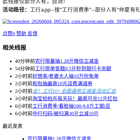
此线报仅部分人有，自测！
活动路径：
工行app--搜“工行消费季”--部分人有“仲夏有
点赞
0
赞助
反馈
相关线报
40分钟前
农行限量抽1.28亓微信立减金
54分钟前
工行简单答题0.5亓秒到银行卡余额
2小时前
好想来/老婆大人抽10万份免单
2小时前
和包抽最高10元话费满减券
2小时前
全！工行10+全国通用立减金活动汇总
3小时前
淘宝拍拍乐每天玩！最高可兑12亓红包
6小时前
工行消费季/看脸抽100-9.8万工银i豆
6小时前
中行扫码/被扫满30亓立减10亓
最近发表
农行限量抽1.28亓微信立减金