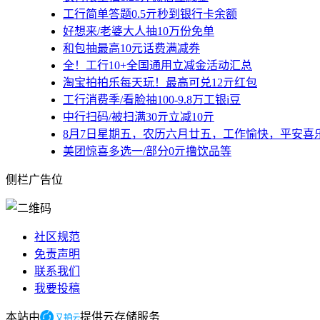
工行简单答题0.5亓秒到银行卡余额
好想来/老婆大人抽10万份免单
和包抽最高10元话费满减券
全！工行10+全国通用立减金活动汇总
淘宝拍拍乐每天玩！最高可兑12亓红包
工行消费季/看脸抽100-9.8万工银i豆
中行扫码/被扫满30亓立减10亓
8月7日星期五，农历六月廿五，工作愉快，平安喜
美团惊喜多选一/部分0亓撸饮品等
侧栏广告位
社区规范
免责声明
联系我们
我要投稿
本站由
提供云存储服务