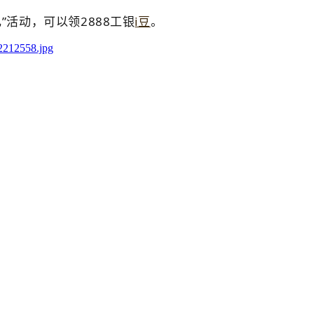
礼”活动，可以领2888工银
i豆
。