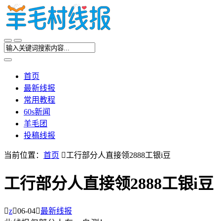
首页
最新线报
常用教程
60s新闻
羊毛团
投稿线报
当前位置：
首页

工行部分人直接领2888工银i豆
工行部分人直接领2888工银i豆

z

06-04

最新线报