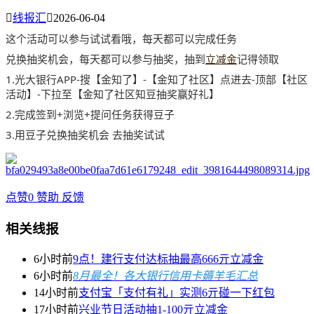

线报汇

2026-06-04
这个活动可以参与试试看哦，每天都可以完成任务
兑换抽奖机会，每天都可以参与抽奖，抽到
立减金
记得领取
1.光大银行APP-搜【金知了】-【金知了社区】点进去-顶部【社区
活动】-下拉至【金知了社区知豆抽奖赢好礼】
2.完成签到+浏览+提问任务获得豆子
3.用豆子兑换抽奖机会 去抽奖试试
点赞
0
赞助
反馈
相关线报
6小时前
9点！建行支付达标抽最高666亓立减金
6小时前
8月最全！各大银行信用卡薅羊毛汇总
14小时前
支付宝「支付有礼」实测6亓碰一下红包
17小时前
兴业节日活动抽1-100亓立减金