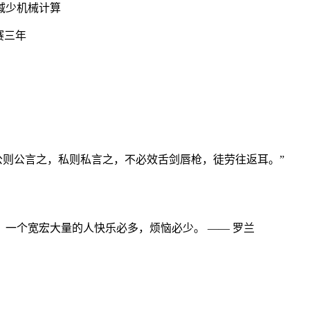
减少机械计算
赛三年
公则公言之，私则私言之，不必效舌剑唇枪，徒劳往返耳。”
一个宽宏大量的人快乐必多，烦恼必少。 —— 罗兰