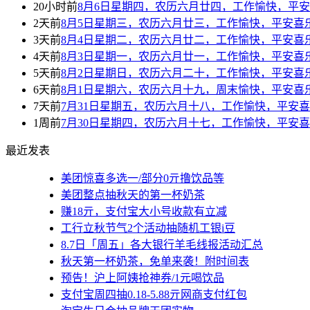
20小时前
8月6日星期四，农历六月廿四，工作愉快，平
2天前
8月5日星期三，农历六月廿三，工作愉快，平安喜
3天前
8月4日星期二，农历六月廿二，工作愉快，平安喜
4天前
8月3日星期一，农历六月廿一，工作愉快，平安喜
5天前
8月2日星期日，农历六月二十，工作愉快，平安喜
6天前
8月1日星期六，农历六月十九，周末愉快，平安喜
7天前
7月31日星期五，农历六月十八，工作愉快，平安
1周前
7月30日星期四，农历六月十七，工作愉快，平安
最近发表
美团惊喜多选一/部分0亓撸饮品等
美团整点抽秋天的第一杯奶茶
赚18亓，支付宝大小号收款有立减
工行立秋节气2个活动抽随机工银i豆
8.7日「周五」各大银行羊毛线报活动汇总
秋天第一杯奶茶，免单来袭！附时间表
预告！沪上阿姨抢神券/1元喝饮品
支付宝周四抽0.18-5.88亓网商支付红包