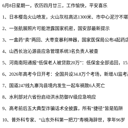
6月8日星期一，农历四月廿三，工作愉快，平安喜乐
1、日本樱岛火山喷发，火山灰柱高达1300米、市中心泥泞不堪
2、一张航展照片可能泄露国家机密，国安部最新提示
3、一盒药“卖”两回、大枣变暴利神器，国家医保局公布4起药
4、山西长治沁源县应急管理系统3名负责人被查
5、河南南阳通报“低保老人被贷款20万”：低保金全部追回，1
6、2026年高考今日开考：全国共设34.8万个考场，新增AI监
7、国道247线九寨沟县境内发生一起车祸致6人死亡
8、水利部对六省份启动洪水防御Ⅳ级应急响应
9、高考前后五大典型诈骗话术全披露，所有“捷径”皆是陷阱
10、普外科专家、“山东外科第一把刀”寿楠海辞世，享年96岁