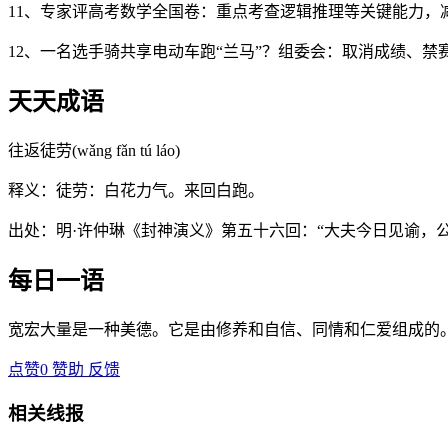
11、专家评高考数学全国卷：重点考查逻辑推理等关键能力，
12、一名选手骑共享电动车跑“兰马”？组委会：取消成绩、禁
天天成语
往返徒劳(wǎng fǎn tú láo)
释义：徒劳：白花力气。来回白跑。
出处：明·许仲琳《封神演义》第五十六回：“大夫今日见谕，
每日一语
宽宏大量是一种美德。它是由修养和自信、同情和仁爱组成的。
点赞
0
赞助
反馈
相关线报