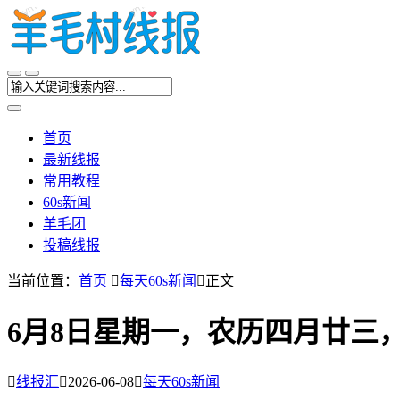
首页
最新线报
常用教程
60s新闻
羊毛团
投稿线报
当前位置：
首页

每天60s新闻

正文
6月8日星期一，农历四月廿三

线报汇

2026-06-08

每天60s新闻