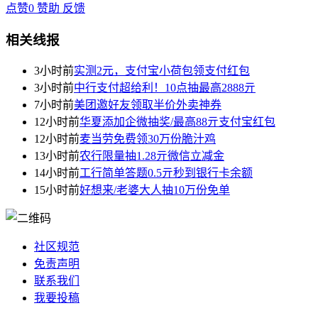
点赞
0
赞助
反馈
相关线报
3小时前
实测2元，支付宝小荷包领支付红包
3小时前
中行支付超给利！10点抽最高2888亓
7小时前
美团邀好友领取半价外卖神券
12小时前
华夏添加企微抽奖/最高88亓支付宝红包
12小时前
麦当劳免费领30万份脆汁鸡
13小时前
农行限量抽1.28亓微信立减金
14小时前
工行简单答题0.5亓秒到银行卡余额
15小时前
好想来/老婆大人抽10万份免单
社区规范
免责声明
联系我们
我要投稿