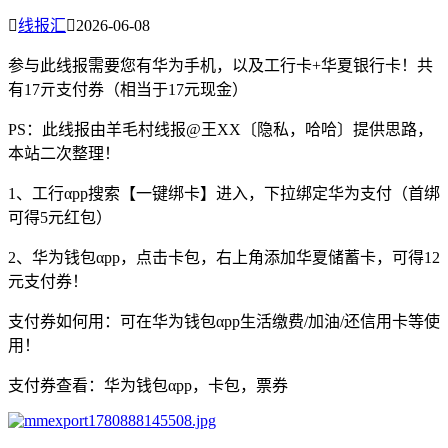

线报汇

2026-06-08
参与此线报需要您有华为手机，以及工行卡+华夏银行卡！共
有17亓支付券（相当于17元现金）
PS：此线报由羊毛村线报@王XX〔隐私，哈哈〕提供思路，
本站二次整理！
1、工行αpp搜索【一键绑卡】进入，下拉绑定华为支付（首绑
可得5元红包）
2、华为钱包αpp，点击卡包，右上角添加华夏储蓄卡，可得12
元支付券！
支付券如何用：可在华为钱包αpp生活缴费/加油/还信用卡等使
用！
支付券查看：华为钱包αpp，卡包，票券