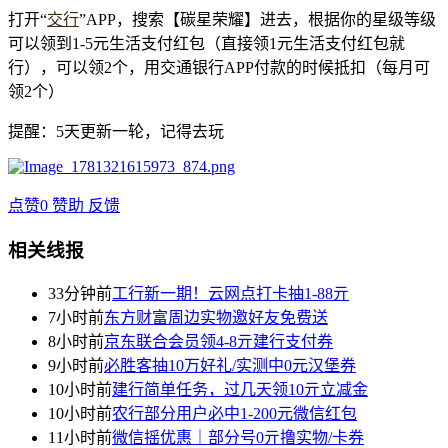
打开“
交行
”APP，搜索【碳星荣耀】进去，根据你的星级等级
可以领到1-5元生活支付红包（直接领1元生活支付红包就
行），可以领2个，用交通银行APP付款的时候抵扣（每月可
领2个）
提醒：5天更新一轮，记得去玩
点赞
0
赞助
反馈
相关线报
33分钟前
工行新一期！云网点打卡抽1-88亓
7小时前
东方财富周边实物邀好友免费送
8小时前
京东联合会员领4-8亓建行支付券
9小时前
必胜客抽10万好礼/实测中0元汉堡券
10小时前
建行简单任务，过几天领10亓立减金
10小时前
农行部分用户必中1-200元微信红包
11小时前
微信摇优惠｜部分号0亓撸实物/卡券