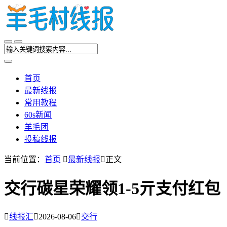
首页
最新线报
常用教程
60s新闻
羊毛团
投稿线报
当前位置：
首页

最新线报

正文
交行碳星荣耀领1-5亓支付红包

线报汇

2026-08-06

交行