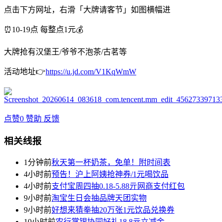
点击下方网址，右滑「大牌请客节」如图横幅进
⏰10-19点 每整点1元💰
大牌抢有汉堡王/爷爷不泡茶/古茗等
活动地址👉
https://u.jd.com/V1KqWmW
点赞
0
赞助
反馈
相关线报
1分钟前
秋天第一杯奶茶，免单！附时间表
4小时前
预告！沪上阿姨抢神券/1元喝饮品
4小时前
支付宝周四抽0.18-5.88亓网商支付红包
9小时前
淘宝生日会抽品牌天团实物
9小时前
好想来猜拳抽20万张1元饮品兑换券
10小时前
农行掌银协同好礼18.8亓立减金