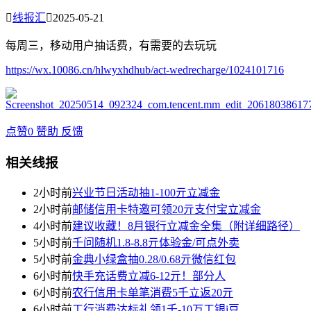

线报汇

2025-05-21
每周三，移动用户抽话费，有需要的去玩玩
https://wx.10086.cn/hlwyxhdhub/act-wedrecharge/1024101716
点赞
0
赞助
反馈
相关线报
2小时前
兴业节日活动抽1-100亓立减金
2小时前
邮储信用卡特邀可领20亓支付宝立减金
4小时前
建议收藏！8月银行立减金全集（附详细路径）
5小时前
千问随机1.8-8.8亓体验金/可点外卖
5小时前
金典小绿盒抽0.28/0.68亓微信红包
6小时前
快手充话费立减6-12亓！部分人
6小时前
农行信用卡单笔消费5千立返20亓
6小时前
工行消费达标礼领1千-10万工银i豆