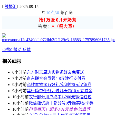

线报汇

2025-09-15
⏰
10点30
茶百道
抢1万张 0.1亓奶茶
答案：
A（需大写）
点赞
0
赞助
反馈
相关线报
6小时前
东方财富周边实物邀好友免费送
7小时前
京东联合会员领4-8亓建行支付券
9小时前
必胜客抽10万好礼/实测中0元汉堡券
9小时前
建行简单任务，过几天领10亓立减金
10小时前
农行部分用户必中1-200元微信红包
10小时前
微信摇优惠｜部分号0亓撸实物/卡券
10小时前
抖音每天！超多0.01亓美食/饮品等