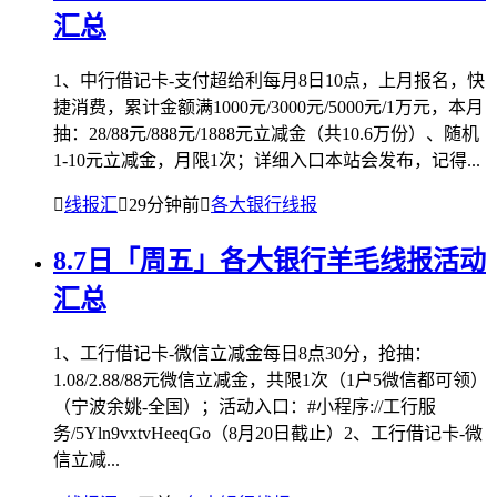
汇总
1、中行借记卡-支付超给利每月8日10点，上月报名，快
捷消费，累计金额满1000元/3000元/5000元/1万元，本月
抽：28/88元/888元/1888元立减金（共10.6万份）、随机
1-10元立减金，月限1次；详细入口本站会发布，记得...

线报汇

29分钟前

各大银行线报
8.7日「周五」各大银行羊毛线报活动
汇总
1、工行借记卡-微信立减金每日8点30分，抢抽：
1.08/2.88/88元微信立减金，共限1次（1户5微信都可领）
（宁波余姚-全国）；活动入口：#小程序://工行服
务/5Yln9vxtvHeeqGo（8月20日截止）2、工行借记卡-微
信立减...