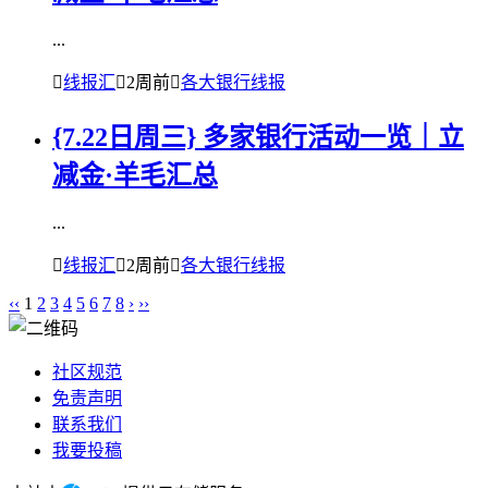
...

线报汇

2周前

各大银行线报
{7.22日周三} 多家银行活动一览｜立
减金·羊毛汇总
...

线报汇

2周前

各大银行线报
‹‹
1
2
3
4
5
6
7
8
›
››
社区规范
免责声明
联系我们
我要投稿