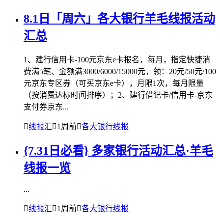
8.1日「周六」各大银行羊毛线报活动
汇总
1、建行信用卡-100元京东e卡报名，每月，指定快捷消
费满5笔、金额满3000/6000/15000元，领：20元/50元/100
元京东专区券（可买京东e卡），月限1次，每月限量
（按消费达标时间排序）；2、建行借记卡/信用卡-京东
支付券京东...

线报汇

1周前

各大银行线报
{7.31日必看} 多家银行活动汇总·羊毛
线报一览
...

线报汇

1周前

各大银行线报