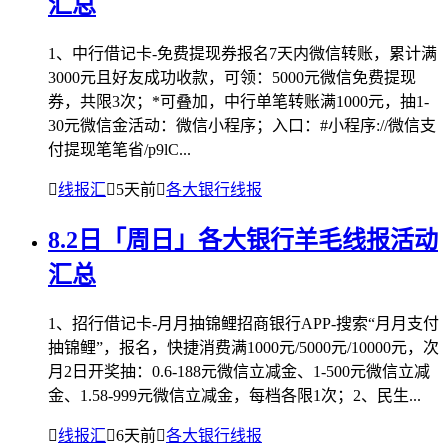
汇总
1、中行借记卡-免费提现券报名7天内微信转账，累计满
3000元且好友成功收款，可领：5000元微信免费提现
券，共限3次；*可叠加，中行单笔转账满1000元，抽1-
30元微信金活动：微信小程序；入口：#小程序://微信支
付提现笔笔省/p9lC...

线报汇

5天前

各大银行线报
8.2日「周日」各大银行羊毛线报活动
汇总
1、招行借记卡-月月抽锦鲤招商银行APP-搜索“月月支付
抽锦鲤”，报名，快捷消费满1000元/5000元/10000元，次
月2日开奖抽：0.6-188元微信立减金、1-500元微信立减
金、1.58-999元微信立减金，每档各限1次；2、民生...

线报汇

6天前

各大银行线报