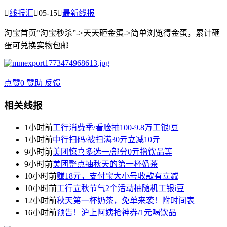

线报汇

05-15

最新线报
淘宝首页“淘宝秒杀”->天天砸金蛋->简单浏览得金蛋，累计砸
蛋可兑换实物包邮
点赞
0
赞助
反馈
相关线报
1小时前
工行消费季/看脸抽100-9.8万工银i豆
1小时前
中行扫码/被扫满30亓立减10亓
9小时前
美团惊喜多选一/部分0亓撸饮品等
9小时前
美团整点抽秋天的第一杯奶茶
10小时前
赚18亓，支付宝大小号收款有立减
10小时前
工行立秋节气2个活动抽随机工银i豆
12小时前
秋天第一杯奶茶，免单来袭！附时间表
16小时前
预告！沪上阿姨抢神券/1元喝饮品