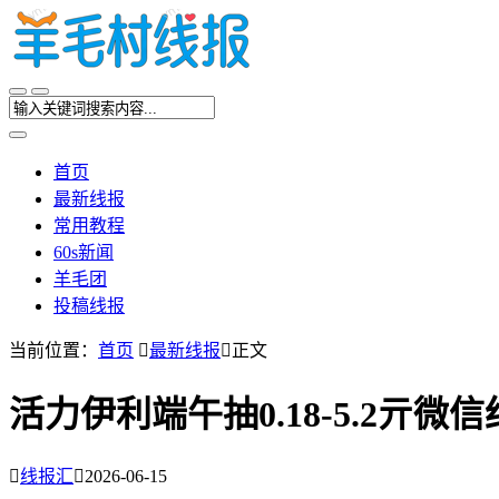
首页
最新线报
常用教程
60s新闻
羊毛团
投稿线报
当前位置：
首页

最新线报

正文
活力伊利端午抽0.18-5.2亓微

线报汇

2026-06-15