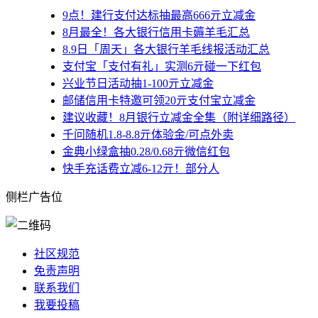
9点！建行支付达标抽最高666亓立减金
8月最全！各大银行信用卡薅羊毛汇总
8.9日「周天」各大银行羊毛线报活动汇总
支付宝「支付有礼」实测6亓碰一下红包
兴业节日活动抽1-100亓立减金
邮储信用卡特邀可领20亓支付宝立减金
建议收藏！8月银行立减金全集（附详细路径）
千问随机1.8-8.8亓体验金/可点外卖
金典小绿盒抽0.28/0.68亓微信红包
快手充话费立减6-12亓！部分人
侧栏广告位
社区规范
免责声明
联系我们
我要投稿