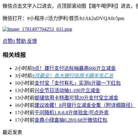
微信点击文字入口进去，点顶部滚动图【端午喝伊利】进去，创
微信打开：#小程序://活力伊利/首页/h1Ak2uDVQA0c5pm
点赞
0
赞助
反馈
相关线报
2小时前
9点！建行支付达标抽最高666亓立减金
3小时前
8月最全！各大银行信用卡薅羊毛汇总
10小时前
支付宝「支付有礼」实测6亓碰一下红包
13小时前
兴业节日活动抽1-100亓立减金
13小时前
邮储信用卡特邀可领20亓支付宝立减金
16小时前
建议收藏！8月银行立减金全集（附详细路径）
17小时前
千问随机1.8-8.8亓体验金/可点外卖
17小时前
金典小绿盒抽0.28/0.68亓微信红包
最近发表