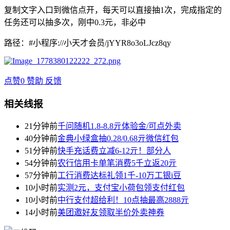
复制文字入口到微信点开，每天可以直接抽1次，完成指定的
任务还可以抽多次，刚中0.3元，非必中
路径：#小程序://小天才会员/jYYR8o3oLJcz8qy
点赞
0
赞助
反馈
相关线报
21分钟前
千问随机1.8-8.8亓体验金/可点外卖
40分钟前
金典小绿盒抽0.28/0.68亓微信红包
51分钟前
快手充话费立减6-12亓！部分人
54分钟前
农行信用卡单笔消费5千立返20亓
57分钟前
工行消费达标礼领1千-10万工银i豆
10小时前
实测2元，支付宝小荷包领支付红包
10小时前
中行支付超给利！10点抽最高2888亓
14小时前
美团邀好友领取半价外卖神券