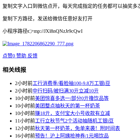
复制文字入口到微信点开，每天完成指定的任务都可以抽奖多次，
复制下方路径，发送给微信任意好友打开
小程序路径👉mp://JXl8nQNzJr9cQwI
点赞
0
赞助
反馈
相关线报
2小时前
工行消费季/看脸抽100-9.8万工银i豆
2小时前
中行扫码/被扫满30亓立减10亓
10小时前
美团惊喜多选一/部分0亓撸饮品等
10小时前
美团整点抽秋天的第一杯奶茶
10小时前
赚18亓，支付宝大小号收款有立减
11小时前
工行立秋节气2个活动抽随机工银i豆
12小时前
秋天第一杯奶茶，免单来袭！附时间表
16小时前
预告！沪上阿姨抢神券/1元喝饮品