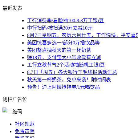
最近发表
工行消费季/看脸抽100-9.8万工银i豆
中行扫码/被扫满30亓立减10亓
8月7日星期五，农历六月廿五，工作愉快，平安喜
美团惊喜多选一/部分0亓撸饮品等
美团整点抽秋天的第一杯奶茶
赚18亓，支付宝大小号收款有立减
工行立秋节气2个活动抽随机工银i豆
8.7日「周五」各大银行羊毛线报活动汇总
秋天第一杯奶茶，免单来袭！附时间表
预告！沪上阿姨抢神券/1元喝饮品
侧栏广告位
社区规范
免责声明