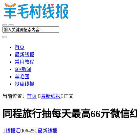
首页
最新线报
常用教程
60s新闻
羊毛团
投稿线报
当前位置：
首页

最新线报

正文
同程旅行抽每天最高66亓微信

线报汇

06-25

最新线报