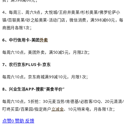
4、每周三、周六9点，大悦城/王府井奥莱/杉杉奥莱/佛罗伦萨小
镇/百联奥莱/砂之船奥莱-活动门店，微信消费，满598减60元，每
商圈月各限1次；
6、中行信用卡-美团
外卖
每周六10点，美团外卖，满50减5元，月限2次；
7、农行京东PLUS卡-
京东
每周六10点，京东商城满99减10元，月限1次；
8、兴业生活APP-搜索“美食半价”
每周六10点，5折抢：30元麦当劳/肯德基/必胜客/DQ、20元滴滴/
叮咚买菜/百果园/指定商户
立减金
、10元特来电，月各
限1次；
点赞
0
赞助
反馈