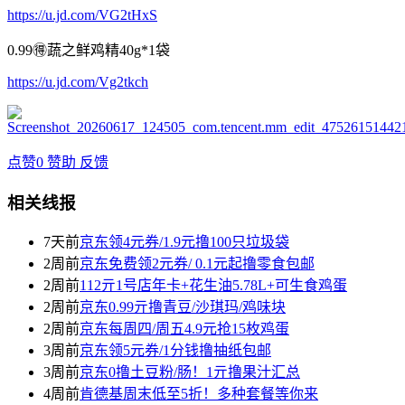
https://u.jd.com/VG2tHxS
0.99🉐蔬之鲜鸡精40g*1袋
https://u.jd.com/Vg2tkch
点赞
0
赞助
反馈
相关线报
7天前
京东领4元券/1.9元撸100只垃圾袋
2周前
京东免费领2元券/ 0.1元起撸零食包邮
2周前
112亓1号店年卡+花生油5.78L+可生食鸡蛋
2周前
京东0.99亓撸青豆/沙琪玛/鸡味块
2周前
京东每周四/周五4.9元抢15枚鸡蛋
3周前
京东领5元券/1分钱撸抽纸包邮
3周前
京东0撸土豆粉/肠！1亓撸果汁汇总
4周前
肯德基周末低至5折！多种套餐等你来