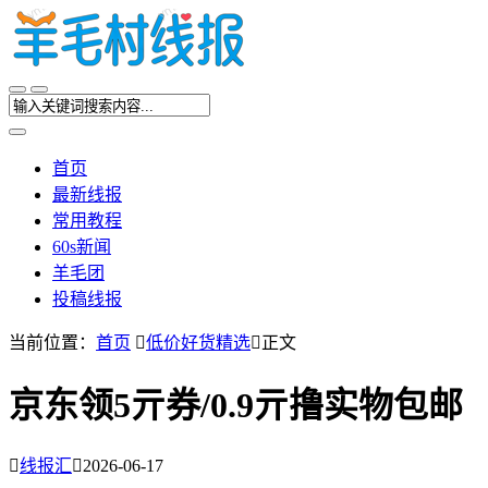
首页
最新线报
常用教程
60s新闻
羊毛团
投稿线报
当前位置：
首页

低价好货精选

正文
京东领5亓券/0.9亓撸实物包邮

线报汇

2026-06-17