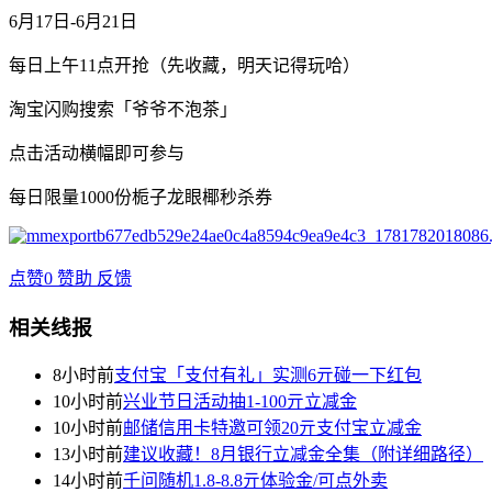
6月17日-6月21日
每日上午11点开抢（先收藏，明天记得玩哈）
淘宝闪购搜索「
爷爷不泡茶
」
点击活动横幅即可参与
每日限量1000份栀子龙眼椰秒杀券
点赞
0
赞助
反馈
相关线报
8小时前
支付宝「支付有礼」实测6亓碰一下红包
10小时前
兴业节日活动抽1-100亓立减金
10小时前
邮储信用卡特邀可领20亓支付宝立减金
13小时前
建议收藏！8月银行立减金全集（附详细路径）
14小时前
千问随机1.8-8.8亓体验金/可点外卖