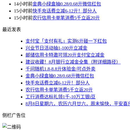
14小时前
金典小绿盒抽0.28/0.68亓微信红包
15小时前
快手充话费立减6-12亓！部分人
15小时前
农行信用卡单笔消费5千立返20亓
最近发表
支付宝「支付有礼」实测6亓碰一下红包
兴业节日活动抽1-100亓立减金
邮储信用卡特邀可领20亓支付宝立减金
建议收藏！8月银行立减金全集（附详细路径）
千问随机1.8-8.8亓体验金/可点外卖
金典小绿盒抽0.28/0.68亓微信红包
快手充话费立减6-12亓！部分人
农行信用卡单笔消费5千立返20亓
工行消费达标礼领1千-10万工银i豆
8月8日星期六，农历六月廿六，周末愉快，平安喜
侧栏广告位