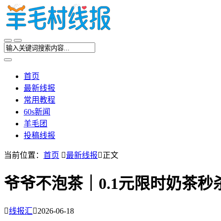
首页
最新线报
常用教程
60s新闻
羊毛团
投稿线报
当前位置：
首页

最新线报

正文
爷爷不泡茶｜0.1元限时奶茶秒

线报汇

2026-06-18