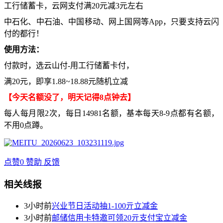
工行储蓄卡，云网支付满20元减3元左右
中石化、中石油、中国移动、网上国网等App，只要支持云闪
付的都行！
使用方法：
付款时，选云山付-用工行储蓄卡付，
满20元，即享1.88~18.88元随机立减
【今天名额没了，明天记得8点钟去】
每人每月限2次，每日14981名额，基本每天8-9点都有名额，
不用0点蹲。
点赞
0
赞助
反馈
相关线报
3小时前
兴业节日活动抽1-100亓立减金
3小时前
邮储信用卡特邀可领20亓支付宝立减金