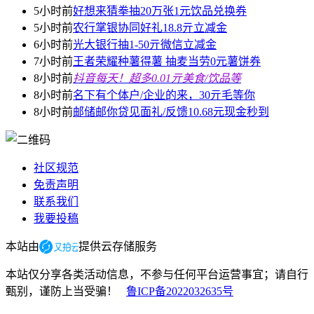
5小时前
好想来猜拳抽20万张1元饮品兑换券
5小时前
农行掌银协同好礼18.8亓立减金
6小时前
光大银行抽1-50亓微信立减金
7小时前
王者荣耀种薯得薯 抽麦当劳0元薯饼券
8小时前
抖音每天！超多0.01亓美食/饮品等
8小时前
名下有个体户/企业的来，30亓毛等你
8小时前
邮储邮你贷见面礼/反馈10.68元现金秒到
社区规范
免责声明
联系我们
我要投稿
本站由
提供云存储服务
本站仅分享各类活动信息，不参与任何平台运营事宜；请自行
甄别，谨防上当受骗！
鲁ICP备2022032635号