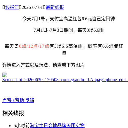

线报汇

2026-07-01

最新线报
今天7月1号，支付宝高温红包6.6元自己定闹钟
7月1日~7月3日期间，每天3场6.6雨
每天⏰
8点/12点/17点
有3场6.6高温雨，概率有6.6消费红
包
详情进入方式以及玩法，请查看下方图片
点赞
0
赞助
反馈
相关线报
5小时前
淘宝生日会抽品牌天团实物