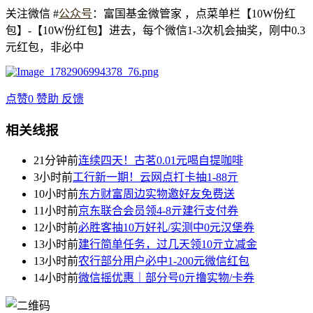
关注微信 #
公众号
：富国基金微管家 ，点菜单栏【10W份红
包】-【10W份红包】进去，每个微信1-3次机会抽奖，刚中0.3
元红包，非必中
点赞
0
赞助
反馈
相关线报
21分钟前
连续四天！古茗0.01元喝自提咖啡
3小时前
工行新一期！云网点打卡抽1-88亓
10小时前
东方财富周边实物邀好友免费送
11小时前
京东联合会员领4-8亓建行支付券
12小时前
必胜客抽10万好礼/实测中0元汉堡券
13小时前
建行简单任务，过几天领10亓立减金
13小时前
农行部分用户必中1-200元微信红包
14小时前
微信摇优惠｜部分号0亓撸实物/卡券