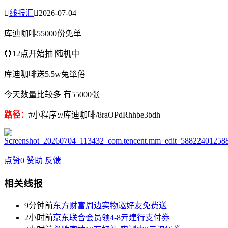

线报汇

2026-07-04
库迪咖啡55000份免单
⏰12点开始抽 随机中
库迪咖啡送5.5w兔箪倦
今天数量比较多 有55000张
路径：
#小程序://库迪咖啡/8raOPdRhhbe3bdh
点赞
0
赞助
反馈
相关线报
9分钟前
东方财富周边实物邀好友免费送
2小时前
京东联合会员领4-8亓建行支付券