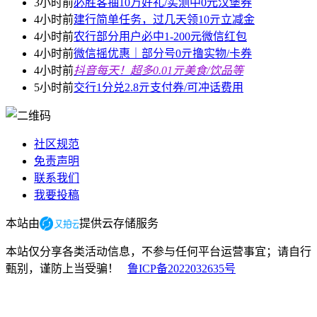
3小时前
必胜客抽10万好礼/实测中0元汉堡券
4小时前
建行简单任务，过几天领10亓立减金
4小时前
农行部分用户必中1-200元微信红包
4小时前
微信摇优惠｜部分号0亓撸实物/卡券
4小时前
抖音每天！超多0.01亓美食/饮品等
5小时前
交行1分兑2.8亓支付券/可冲话费用
社区规范
免责声明
联系我们
我要投稿
本站由
提供云存储服务
本站仅分享各类活动信息，不参与任何平台运营事宜；请自行
甄别，谨防上当受骗！
鲁ICP备2022032635号