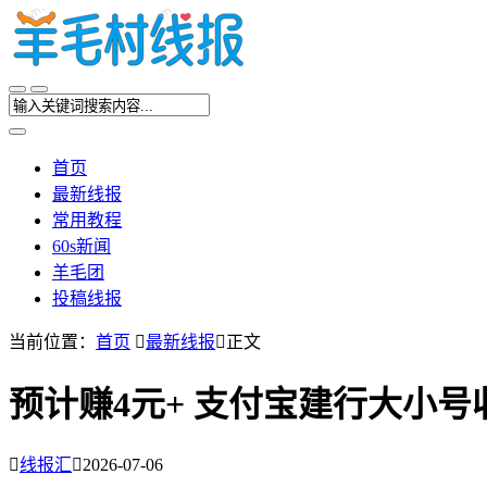
首页
最新线报
常用教程
60s新闻
羊毛团
投稿线报
当前位置：
首页

最新线报

正文
预计赚4元+ 支付宝建行大小号

线报汇

2026-07-06