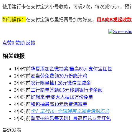
使用建行卡在支付宝大小号收款，可玩2次，每次减2元+，预
如何操作：
在支付宝消息里把两号加为好友，
用A向B发起收款
点赞
0
赞助
反馈
相关线报
1小时前
华夏添加企微抽奖/最高88亓支付宝红包
2小时前
麦当劳免费领30万份脆汁鸡
3小时前
农行限量抽1.28亓微信立减金
3小时前
工行简单答题0.5亓秒到银行卡余额
4小时前
好想来/老婆大人抽10万份免单
4小时前
和包抽最高10元话费满减券
4小时前
全！工行10+全国通用立减金活动汇总
5小时前
淘宝拍拍乐每天玩！最高可兑12亓红包
最近发表