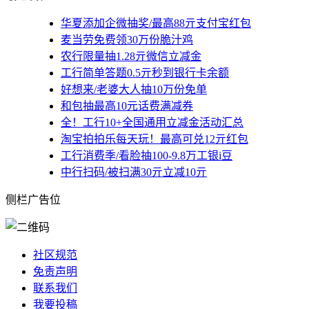
华夏添加企微抽奖/最高88亓支付宝红包
麦当劳免费领30万份脆汁鸡
农行限量抽1.28亓微信立减金
工行简单答题0.5亓秒到银行卡余额
好想来/老婆大人抽10万份免单
和包抽最高10元话费满减券
全！工行10+全国通用立减金活动汇总
淘宝拍拍乐每天玩！最高可兑12亓红包
工行消费季/看脸抽100-9.8万工银i豆
中行扫码/被扫满30亓立减10亓
侧栏广告位
社区规范
免责声明
联系我们
我要投稿