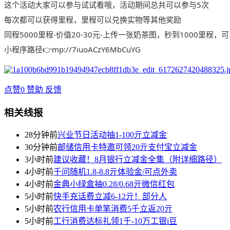
这个活动大家可以参与试试看哦，活动期间总共可以参与5次
每次都可以获得里程，里程可以兑换实物等其他奖励
同程5000里程-价值20-30元-上传一张奶茶图，秒到1000里程
小程序路径👉mp://7iuoACzY6MbCuYG
点赞
0
赞助
反馈
相关线报
28分钟前
兴业节日活动抽1-100亓立减金
30分钟前
邮储信用卡特邀可领20亓支付宝立减金
3小时前
建议收藏！8月银行立减金全集（附详细路径）
4小时前
千问随机1.8-8.8亓体验金/可点外卖
4小时前
金典小绿盒抽0.28/0.68亓微信红包
5小时前
快手充话费立减6-12亓！部分人
5小时前
农行信用卡单笔消费5千立返20亓
5小时前
工行消费达标礼领1千-10万工银i豆