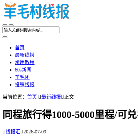
首页
最新线报
常用教程
60s新闻
羊毛团
投稿线报
当前位置：
首页

最新线报

正文
同程旅行得1000-5000里程/可

线报汇

2026-07-09