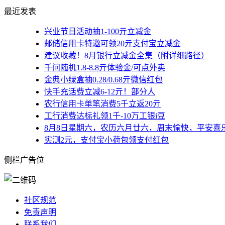
最近发表
兴业节日活动抽1-100亓立减金
邮储信用卡特邀可领20亓支付宝立减金
建议收藏！8月银行立减金全集（附详细路径）
千问随机1.8-8.8亓体验金/可点外卖
金典小绿盒抽0.28/0.68亓微信红包
快手充话费立减6-12亓！部分人
农行信用卡单笔消费5千立返20亓
工行消费达标礼领1千-10万工银i豆
8月8日星期六，农历六月廿六，周末愉快，平安喜
实测2元，支付宝小荷包领支付红包
侧栏广告位
社区规范
免责声明
联系我们