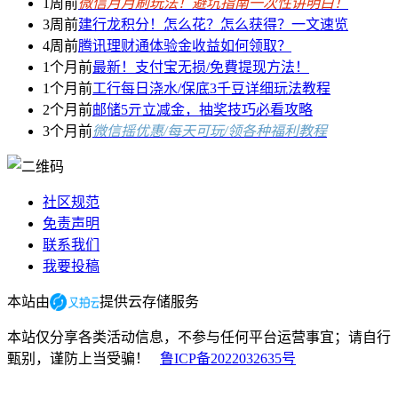
1周前
微信月月刷玩法！避坑指南一次性讲明白！
3周前
建行龙积分！怎么花？怎么获得？一文速览
4周前
腾讯理财通体验金收益如何领取？
1个月前
最新！支付宝无损/免費提现方法！
1个月前
工行每日浇水/保底3千豆详细玩法教程
2个月前
邮储5亓立减金，抽奖技巧必看攻略
3个月前
微信摇优惠/每天可玩/领各种福利教程
社区规范
免责声明
联系我们
我要投稿
本站由
提供云存储服务
本站仅分享各类活动信息，不参与任何平台运营事宜；请自行
甄别，谨防上当受骗！
鲁ICP备2022032635号