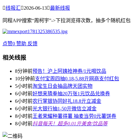

线报汇

2026-06-13

最新线报
同程APP搜索“周柯宇”->下拉浏览得次数，抽多个随机红包
点赞
0
赞助
反馈
相关线报
8分钟前
预告！沪上阿姨抢神券/1元喝饮品
10分钟前
支付宝周四抽0.18-5.88亓网商支付红包
5小时前
淘宝生日会抽品牌天团实物
6小时前
好想来猜拳抽20万张1元饮品兑换券
6小时前
农行掌银协同好礼18.8亓立减金
6小时前
光大银行抽1-50亓微信立减金
8小时前
王者荣耀种薯得薯 抽麦当劳0元薯饼券
8小时前
抖音每天！超多0.01亓美食/饮品等