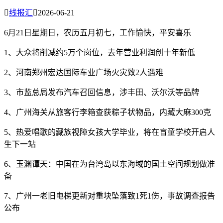

线报汇

2026-06-21
6月21日星期日，农历五月初七，工作愉快，平安喜乐
1、大众将削减约5万个岗位，去年营业利润创十年新低
2、河南郑州宏达国际车业广场火灾致2人遇难
3、市监总局发布汽车召回信息，涉丰田、沃尔沃等品牌
4、广州海关从旅客行李箱查获粽子状物品，内藏大麻300克
5、热爱唱歌的藏族视障女孩大学毕业，将在盲童学校开启人
生下一站
6、玉渊谭天：中国在为台湾岛以东海域的国土空间规划做准
备
7、广州一老旧电梯更新对重块坠落致1死1伤，事故调查报告
公布