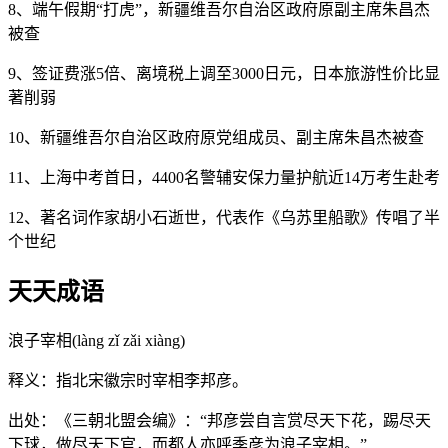
8、端午假期“打虎”，新疆维吾尔自治区政府原副主席朱昌杰
被查
9、签证费涨5倍、离境税上调至3000日元，日本旅游性价比显
著削弱
10、新疆维吾尔自治区政府原党组成员、副主席朱昌杰被查
11、上海中考首日，4400名警辅安保力量护航近14万考生赴考
12、著名词作家胡小石逝世，代表作《乌苏里船歌》传唱了半
个世纪
天天成语
浪子宰相(làng zǐ zǎi xiàng)
释义：指北宋徽宗时宰相李邦彦。
出处：《三朝北盟会编》：“邦彦尝自言赏尽天下花，踢尽天
下球，做尽天下官，而都人亦呼季彦为浪子宰相。”