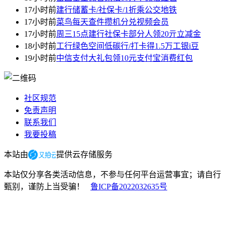
17小时前
建行储蓄卡/社保卡/1折乘公交地铁
17小时前
菜鸟每天查件攒机分兑视频会员
17小时前
周三15点建行社保卡部分人领20亓立减金
18小时前
工行绿色空间低碳行/打卡得1.5万工银i豆
19小时前
中信支付大礼包领10元支付宝消费红包
社区规范
免责声明
联系我们
我要投稿
本站由
提供云存储服务
本站仅分享各类活动信息，不参与任何平台运营事宜；请自行
甄别，谨防上当受骗！
鲁ICP备2022032635号