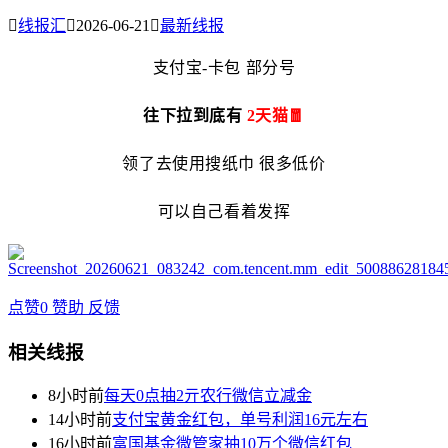

线报汇

2026-06-21

最新线报
支付宝-卡包 部分号
往下拉到底有
2天猫🧧
领了去使用搜纸巾 很多低价
可以自己看着发挥
点赞
0
赞助
反馈
相关线报
8小时前
每天0点抽2亓农行微信立减金
14小时前
支付宝黄金红包，单号利润16元左右
16小时前
富国基金微管家抽10万个微信红包