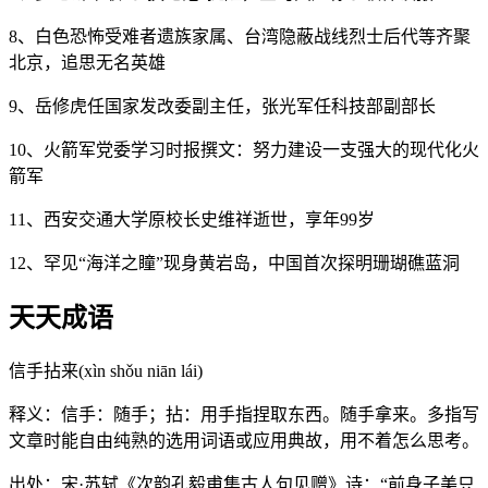
8、白色恐怖受难者遗族家属、台湾隐蔽战线烈士后代等齐聚
北京，追思无名英雄
9、岳修虎任国家发改委副主任，张光军任科技部副部长
10、火箭军党委学习时报撰文：努力建设一支强大的现代化火
箭军
11、西安交通大学原校长史维祥逝世，享年99岁
12、罕见“海洋之瞳”现身黄岩岛，中国首次探明珊瑚礁蓝洞
天天成语
信手拈来(xìn shǒu niān lái)
释义：信手：随手；拈：用手指捏取东西。随手拿来。多指写
文章时能自由纯熟的选用词语或应用典故，用不着怎么思考。
出处：宋·苏轼《次韵孔毅甫集古人句见赠》诗：“前身子美只