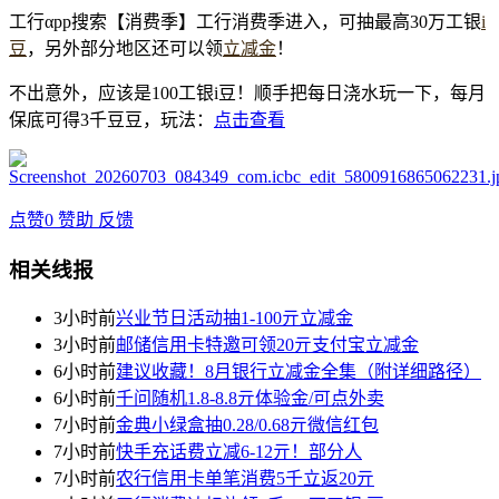
工行αpp搜索【消费季】工行消费季进入，可抽最高30万工银
i
豆
，另外部分地区还可以领
立减金
！
不出意外，应该是100工银i豆！顺手把每日浇水玩一下，每月
保底可得3千豆豆，玩法：
点击查看
点赞
0
赞助
反馈
相关线报
3小时前
兴业节日活动抽1-100亓立减金
3小时前
邮储信用卡特邀可领20亓支付宝立减金
6小时前
建议收藏！8月银行立减金全集（附详细路径）
6小时前
千问随机1.8-8.8亓体验金/可点外卖
7小时前
金典小绿盒抽0.28/0.68亓微信红包
7小时前
快手充话费立减6-12亓！部分人
7小时前
农行信用卡单笔消费5千立返20亓