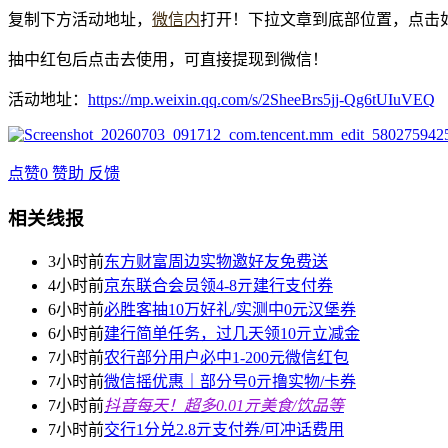
复制下方活动地址，
微信内
打开！下拉文章到底部位置，点击
抽中红包后点击去使用，可直接提现到微信！
活动地址：
https://mp.weixin.qq.com/s/2SheeBrs5jj-Qg6tUIuVEQ
点赞
0
赞助
反馈
相关线报
3小时前
东方财富周边实物邀好友免费送
4小时前
京东联合会员领4-8亓建行支付券
6小时前
必胜客抽10万好礼/实测中0元汉堡券
6小时前
建行简单任务，过几天领10亓立减金
7小时前
农行部分用户必中1-200元微信红包
7小时前
微信摇优惠｜部分号0亓撸实物/卡券
7小时前
抖音每天！超多0.01亓美食/饮品等
7小时前
交行1分兑2.8亓支付券/可冲话费用