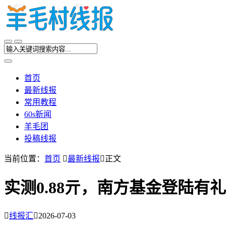
首页
最新线报
常用教程
60s新闻
羊毛团
投稿线报
当前位置：
首页

最新线报

正文
实测0.88亓，南方基金登陆有

线报汇

2026-07-03