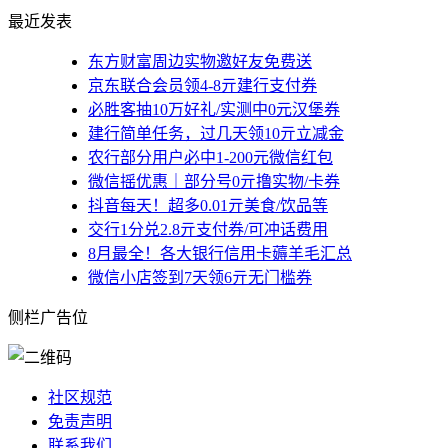
最近发表
东方财富周边实物邀好友免费送
京东联合会员领4-8亓建行支付券
必胜客抽10万好礼/实测中0元汉堡券
建行简单任务，过几天领10亓立减金
农行部分用户必中1-200元微信红包
微信摇优惠｜部分号0亓撸实物/卡券
抖音每天！超多0.01亓美食/饮品等
交行1分兑2.8亓支付券/可冲话费用
8月最全！各大银行信用卡薅羊毛汇总
微信小店签到7天领6亓无门槛券
侧栏广告位
社区规范
免责声明
联系我们