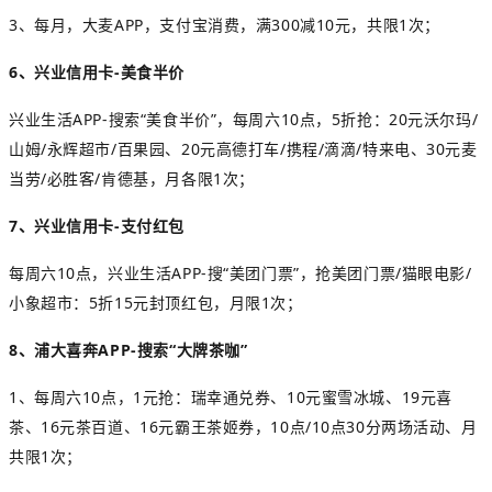
3、每月，大麦APP，支付宝消费，满300减10元，共限1次；
6、兴业信用卡-
美食半价
兴业生活APP-搜索“美食半价”，
每周六10点，5折抢：20元沃尔玛/
山姆/永辉超市/百果园、20元高德打车/携程/滴滴/特来电、30元麦
当劳/必胜客/肯德基，月各
限1次；
7、兴业信用卡-支付红包
每周六10点，兴业生活APP-搜“美团门票”，抢美团门票/猫眼电影/
小象超市：5折15元封顶红包，月限1次；
8、浦大喜奔APP-搜索“大牌茶咖”
1、每周六10点，1元抢：瑞幸通兑券、10元蜜雪冰城、19元喜
茶、16元
茶百道
、16元霸王茶姬券，10点/10点30分两场活动、月
共限1次；