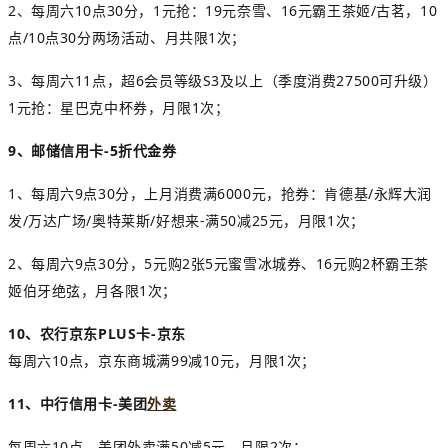
2、每周六10点30分，1元抢：19元奈雪、16元霸王茶姬/古茗，10
点/10点30分两场活动、月共限1次；
3、每周六11点，超6会员等级S3及以上（季度消费27500可升级）
1元抢：星巴克中杯券，月限1次；
9、邮储信用卡-5折代金券
1、每周六9点30分，上月消费满6000元，抢券：肯德基/永辉大润
发/万达广场/奥特莱斯/好想来-满50减25元，月限1次；
2、每周六9点30分，5元购2张5元蜜雪冰城券、16元购2杯霸王茶
姬伯牙绝弦，月各限1次；
10、
农行京东PLUS卡-
京东
每周六10点，京东商城满99减10元，月限1次；
11、中
行信用卡-美团
外卖
每周六10点，美团外卖满50减5元，月限2次；